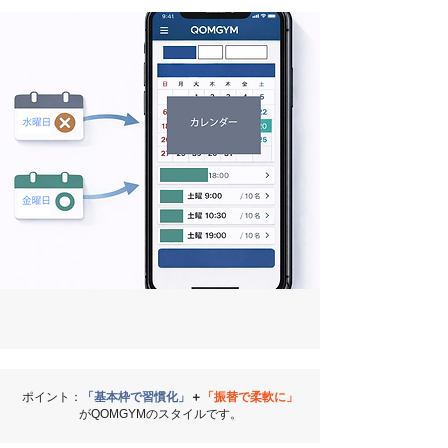
ポイント：
「基本枠で習慣化」
＋
「振替で柔軟に」
がQOMGYMのスタイルです。